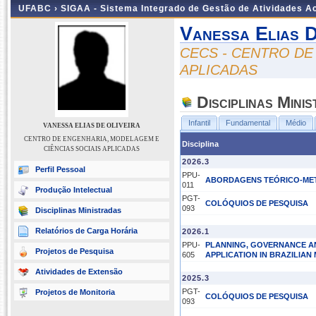
UFABC ›
SIGAA - Sistema Integrado de Gestão de Atividades 
Vanessa Elias D
CECS - CENTRO DE
APLICADAS
Disciplinas Mini
Infantil
Fundamental
Médio
VANESSA ELIAS DE OLIVEIRA
CENTRO DE ENGENHARIA, MODELAGEM E
Disciplina
CIÊNCIAS SOCIAIS APLICADAS
2026.3
Perfil Pessoal
PPU-
ABORDAGENS TEÓRICO-MET
011
Produção Intelectual
PGT-
COLÓQUIOS DE PESQUISA
093
Disciplinas Ministradas
Relatórios de Carga Horária
2026.1
PPU-
PLANNING, GOVERNANCE AND
Projetos de Pesquisa
605
APPLICATION IN BRAZILIA
Atividades de Extensão
2025.3
PGT-
Projetos de Monitoria
COLÓQUIOS DE PESQUISA
093