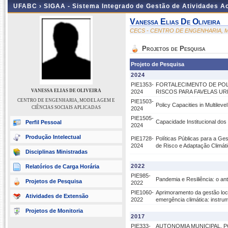
UFABC ›
SIGAA - Sistema Integrado de Gestão de Atividades 
Vanessa Elias De Oliveira
CECS - CENTRO DE ENGENHARIA, M
Projetos de Pesquisa
Projeto de Pesquisa
2024
PIE1353-
FORTALECIMENTO DE POLÍ
VANESSA ELIAS DE OLIVEIRA
2024
RISCOS PARA FAVELAS UR
CENTRO DE ENGENHARIA, MODELAGEM E
PIE1503-
Policy Capacities in Multileve
CIÊNCIAS SOCIAIS APLICADAS
2024
PIE1505-
Capacidade Institucional dos
Perfil Pessoal
2024
Produção Intelectual
PIE1728-
Políticas Públicas para a Ge
2024
de Risco e Adaptação Climá
Disciplinas Ministradas
2022
Relatórios de Carga Horária
PIE985-
Pandemia e Resiliência: o ante
Projetos de Pesquisa
2022
PIE1060-
Aprimoramento da gestão loca
Atividades de Extensão
2022
emergência climática: instru
Projetos de Monitoria
2017
PIE333-
AUTONOMIA MUNICIPAL, P