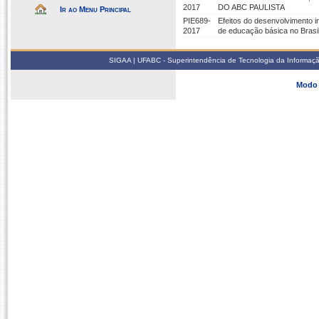
2017
DO ABC PAULISTA
Ir ao Menu Principal
PIE689-
Efeitos do desenvolvimento ins
2017
de educação básica no Brasi
SIGAA | UFABC - Superintendência de Tecnologia da Informação -
Modo 