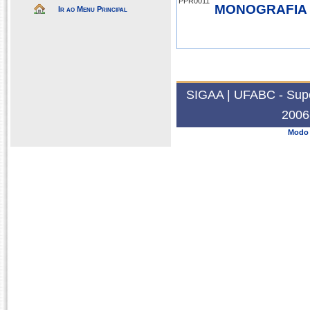
PPR0011
MONOGRAFIA
Ir ao Menu Principal
2024.1
MÓDULO II- DIS
SIGAA | UFABC - Super
RELAÇÕES RA
PPR0007
2006
BRASIL
Modo 
INTRODUÇÃO 
METODOLOGI
EPM-003
PESQUISA
2023.2
FEMINISMOS 
EPM-702
2023.1