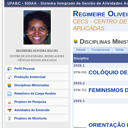
UFABC ›
SIGAA - Sistema Integrado de Gestão de Atividades 
Regimeire Olive
CECS - CENTRO DE
APLICADAS
Disciplinas Mini
Infantil
Fundamental
Médio
REGIMEIRE OLIVEIRA MACIEL
CENTRO DE ENGENHARIA, MODELAGEM E
Disciplina
CIÊNCIAS SOCIAIS APLICADAS
2026.1
Perfil Pessoal
COLÓQUIO DE
EPM-005
Produção Intelectual
2025.2
Disciplinas Ministradas
FEMINISMOS 
EPM-702
Relatórios de Carga Horária
2025.1
Projetos de Pesquisa
Atividades de Extensão
Projetos de Monitoria
ORIENTAÇÃO 