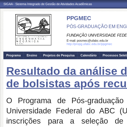
SIGAA - Sistema Integrado de Gestão de Atividades Acadêmicas
PPGMEC
PÓS-GRADUAÇÃO EM ENG
FUNDAÇÃO UNIVERSIDADE FEDE
E-mail:
posmec@ufabc.edu.br
http://propg.ufabc.edu.br/ppgmec
Programa
Ensino
Projetos de Pesquisa
Calendário
Processos Selet
Resultado da análise d
de bolsistas após rec
O Programa de Pós-graduação
Universidade Federal do ABC (U
inscrições para a seleção de