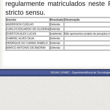
regularmente matriculados neste
stricto sensu.
Inscrito
Resultado
Observação
ANDERSON CUELHO
Deferido
CARLOS EDUARDO DE OLIVEIRA
Deferido
EVERTON ALEX LUCAS
Indeferido
Não apresentou projeto de pesquisa n
GABRIEL ALVES SILVA
Deferido
HENRIQUE DO CARMO RABELO
Deferido
MARCO ANTONIO DE AMORIM
Deferido
SIGAA | UFABC - Superintendência de Tecnologia d