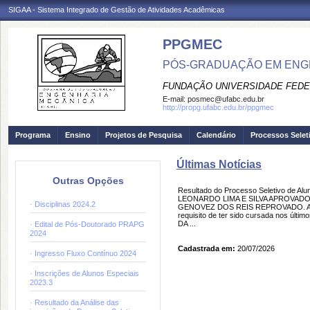
SIGAA - Sistema Integrado de Gestão de Atividades Acadêmicas
PPGMEC
PÓS-GRADUAÇÃO EM ENG
FUNDAÇÃO UNIVERSIDADE FEDE
E-mail:
posmec@ufabc.edu.br
http://propg.ufabc.edu.br/ppgmec
Programa
Ensino
Projetos de Pesquisa
Calendário
Processos Selet
Últimas Notícias
Outras Opções
Resultado do Processo Seletivo de Alu
LEONARDO LIMA E SILVA APROVA
· Disciplinas 2024.2
GENOVEZ DOS REIS REPROVADO. A disc
requisito de ter sido cursada nos últim
DA ...
· Edital de Pós-Doutorado PRAPG
2024
Cadastrada em:
20/07/2026
· Ingresso Fluxo Contínuo 2024
· Inscrições de Alunos Especiais
2023.3
· Resultado da Análise das