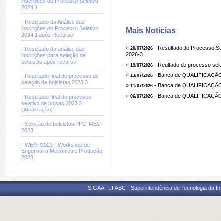
inscrições do Processo Seletivo
2024.1
· Resultado da Análise das
inscrições do Processo Seletivo
Mais Notícias
2024.1 após Recurso
»
- Resultado do Processo Se
· Resultado da análise das
20/07/2026
2026-3
inscrições para seleção de
bolsistas após recurso
»
- Reultado do processo selet
19/07/2026
»
- Banca de QUALIFICAÇ
· Resultado final do processo de
13/07/2026
seleção de bolsistas 2023.3
»
- Banca de QUALIFICAÇÃO
11/07/2026
»
- Banca de QUALIFICAÇÃ
· Resultado final do processo
06/07/2026
seletivo de bolsas 2023.3
(Atualização)
· Seleção de bolsistas PPG-MEC
2023
· WEMP2023 - Workshop de
Engenharia Mecânica e Produção
2023
SIGAA | UFABC - Superintendência de Tecnologia da Info