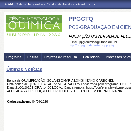
SIGAA - Sistema Integrado de Gestão de Atividades Acadêmicas
PPGCTQ
PÓS-GRADUAÇÃO EM CIÊNC
FUNDAÇÃO UNIVERSIDADE FEDE
E-mail:
ppg.quimica@ufabc.edu.br
http://propg.ufabc.edu.br/ppgctq
Programa
Ensino
Projetos de Pesquisa
Calendário
Processos Selet
Últimas Notícias
Banca de QUALIFICAÇÃO: SOLANGE MARIA LONGHITANO CARBONEL
Uma banca de QUALIFICAÇÃO de MESTRADO foi cadastrada pelo programa. D
Data: 21/08/2026 HORA: 14:00 LOCAL: Banca remota: https://conferenciaweb.rnp
APLICADAS À PRODUÇÃO DE PRODUTOS DE LÚPULO EM BIORREFINARIA...
Cadastrada em:
04/08/2026