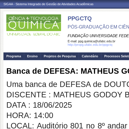
SIGAA - Sistema Integrado de Gestão de Atividades Acadêmicas
PPGCTQ
PÓS-GRADUAÇÃO EM CIÊNC
FUNDAÇÃO UNIVERSIDADE FEDE
E-mail:
ppg.quimica@ufabc.edu.br
http://propg.ufabc.edu.br/ppgctq
Programa
Ensino
Projetos de Pesquisa
Calendário
Processos Selet
Banca de DEFESA: MATHEUS 
Uma banca de DEFESA de DOUTOR
DISCENTE : MATHEUS GODOY 
DATA : 18/06/2025
HORA: 14:00
LOCAL: Auditório 801 no 8º andar