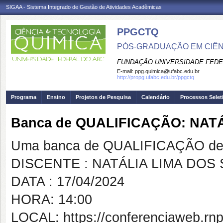
SIGAA - Sistema Integrado de Gestão de Atividades Acadêmicas
PPGCTQ
PÓS-GRADUAÇÃO EM CIÊNC
FUNDAÇÃO UNIVERSIDADE FEDE
E-mail:
ppg.quimica@ufabc.edu.br
http://propg.ufabc.edu.br/ppgctq
Programa
Ensino
Projetos de Pesquisa
Calendário
Processos Selet
Banca de QUALIFICAÇÃO: NAT
Uma banca de QUALIFICAÇÃO de 
DISCENTE : NATÁLIA LIMA DOS
DATA : 17/04/2024
HORA: 14:00
LOCAL: https://conferenciaweb.rnp