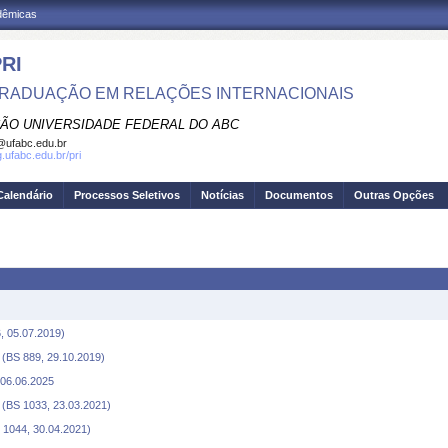
adêmicas
RI
RADUAÇÃO EM RELAÇÕES INTERNACIONAIS
ÃO UNIVERSIDADE FEDERAL DO ABC
@ufabc.edu.br
g.ufabc.edu.br/pri
Calendário
Processos Seletivos
Notícias
Documentos
Outras Opções
6, 05.07.2019)
 (BS 889, 29.10.2019)
 06.06.2025
 (BS 1033, 23.03.2021)
 1044, 30.04.2021)