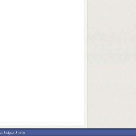
aa-3.sigaa-3-prod