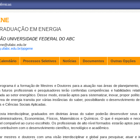
adêmicas
ENE
RADUAÇÃO EM ENERGIA
ÃO UNIVERSIDADE FEDERAL DO ABC
ne@ufabc.edu.br
pg.ufabc.edu.br/ppgene
Calendário
Processos Seletivos
Notícias
Documentos
Outras Opções
programa é a formação de Mestres e Doutores para a atuação nas áreas de planejamento, po
futuros profissionais e pesquisadores terão conferidas competências e habilidades relat
ada ao setor energético. Desse modo, estarão aptos para sistematizar, inovar, propor políti
área de energia transita por várias instâncias do saber, possibilitando o desenvolvimento
s e Ciências Sociais Aplicadas.
osta interdisciplinar, graduados em distintas áreas do saber poderão desenvolver seus
dministradores, Economistas, Físicos, Matemáticos e Químicos. O que é esperado e nece
el compatível ao curso escolhido. Os profissionais de alto nível formados estarão aptos pa
ontribuírem com o desenvolvimento científico, tecnológico e acadêmico.
 mestres e doutores com uma visão interdisciplinar e global para pesquisar, atuar e in