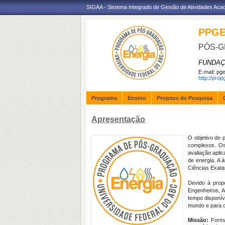
SIGAA - Sistema Integrado de Gestão de Atividades Ac
PPG
PÓS-G
FUNDAÇ
E-mail:
pge
http://pro
Programa
Ensino
Projetos de Pesquisa
Apresentação
O objetivo do 
complexos. Os 
avaliação aplic
de energia. A 
Ciências Exata
Devido à prop
Engenheiros, A
tempo disponív
mundo e para c
Missão:
Formar