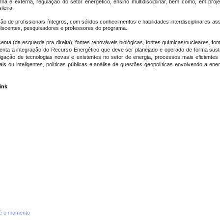
erna e externa, regulação do setor energético, ensino multidisciplinar, bem como, em pro
leira.
o de profissionais íntegros, com sólidos conhecimentos e habilidades interdisciplinares 
discentes, pesquisadores e professores do programa.
enta (da esquerda pra direita): fontes renováveis biológicas, fontes químicas/nucleares, f
presenta a integração do Recurso Energético que deve ser planejado e operado de forma sus
gação de tecnologias novas e existentes no setor de energia, processos mais eficiente
ais ou inteligentes, políticas públicas e análise de questões geopolíticas envolvendo a en
ink
té o momento