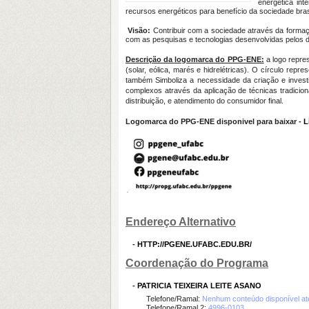
energética int
recursos energéticos para benefício da sociedade brasi
Visão:
Contribuir com a sociedade através da formaçã
com as pesquisas e tecnologias desenvolvidas pelos 
Descrição da logomarca do PPG-ENE:
a logo repres
(solar, eólica, marés e hidrelétricas). O círculo re
também Simboliza a necessidade da criação e investi
complexos através da aplicação de técnicas tradicion
distribuição, e atendimento do consumidor final.
Logomarca do PPG-ENE disponivel para baixar -
L
Endereço Alternativo
-
HTTP://PGENE.UFABC.EDU.BR/
Coordenação do Programa
-
PATRICIA TEIXEIRA LEITE ASANO
Telefone/Ramal:
Nenhum conteúdo disponível a
Telefone/Ramal 2:
4996-0103