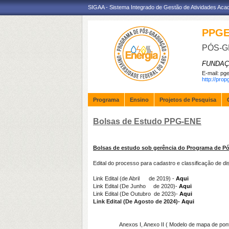
SIGAA - Sistema Integrado de Gestão de Atividades Ac
PPG
PÓS-G
FUNDAÇ
E-mail:
pge
http://pro
Programa
Ensino
Projetos de Pesquisa
Bolsas de Estudo PPG-ENE
Bolsas de estudo sob gerência do Programa de P
Edital do processo para cadastro e classificação de
Link Edital (de Abril de 2019) -
Aqui
Link Edital (De Junho de 2020)-
Aqui
Link Edital (De Outubro de 2023)-
Aqui
Link Edital (De Agosto de 2024)-
Aqui
Anexos I, Anexo II ( Modelo de mapa de pontuaçã