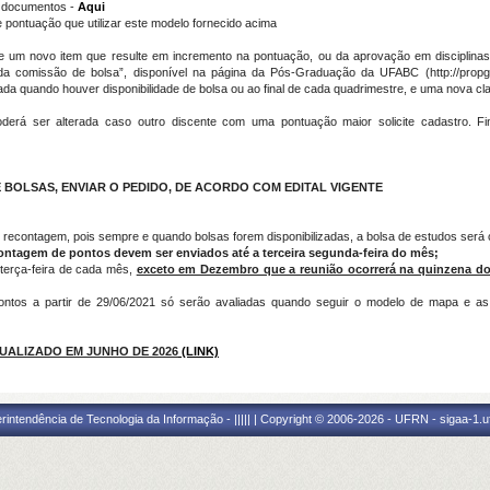
e documentos -
Aqui
 pontuação que utilizar este modelo fornecido acima
e um novo item que resulte em incremento na pontuação, ou da aprovação em disciplinas
 da comissão de bolsa”, disponível na página da Pós-Graduação da UFABC (http://propg
ada quando houver disponibilidade de bolsa ou ao final de cada quadrimestre, e uma nova cla
erá ser alterada caso outro discente com uma pontuação maior solicite cadastro. F
 BOLSAS, ENVIAR O PEDIDO, DE ACORDO COM EDITAL VIGENTE
ou recontagem, pois sempre e quando bolsas forem disponibilizadas, a bolsa de estudos será
ontagem de pontos devem ser enviados até a terceira segunda-feira do mês;
 terça-feira de cada mês,
exceto em Dezembro que a reunião ocorrerá na quinzena do 
ontos a partir de 29/06/2021 só serão avaliadas quando seguir o modelo de mapa e a
UALIZADO EM JUNHO DE 2026
(LINK)
ntendência de Tecnologia da Informação - ||||| | Copyright © 2006-2026 - UFRN - sigaa-1.uf