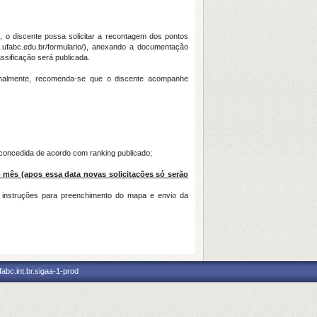
, o discente possa solicitar a recontagem dos pontos
.ufabc.edu.br/formulario/), anexando a documentação
ssificação será publicada.
inalmente, recomenda-se que o discente acompanhe
 concedida de acordo com ranking publicado;
mês (apos essa data novas solicitações só serão
s instruções para preenchimento do mapa e envio da
abc.int.br.sigaa-1-prod