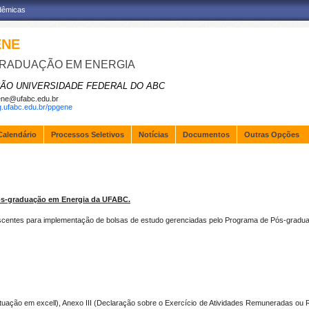
adêmicas
ENE
RADUAÇÃO EM ENERGIA
ÃO UNIVERSIDADE FEDERAL DO ABC
ne@ufabc.edu.br
pg.ufabc.edu.br/ppgene
Calendário
Processos Seletivos
Notícias
Documentos
Outras Opções
ós-graduação em Energia da UFABC.
 discentes para implementação de bolsas de estudo gerenciadas pelo Programa de Pós-gra
o em excell), Anexo III (
Declaração sobre o Exercício de Atividades Remuneradas ou 