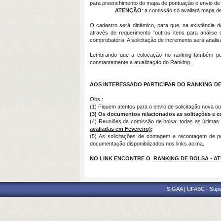
para preenchimento do mapa de pontuação e envio d
ATENÇÃO
: a comissão só avaliará mapa de
O cadastro será dinâmico, para que, na existência d
através de requerimento “outros itens para análise
comprobatória. A solicitação de incremento será analis
Lembrando que a colocação no ranking também pod
constantemente a atualização do Ranking.
AOS INTERESSADO PARTICIPAR DO RANKING DE
Obs.:
(1) Fiquem atentos para o envio de solicitação nova 
(3) Os documentos relacionados as solitações e c
(4) Reuniões da comissão de bolsa: todas as últimas
avaliadas em Fevereiro);
(5) As solicitações de contagem e recontagem de p
documentação disponibilizados nos links acima.
NO LINK ENCONTRE O
RANKING DE BOLSA - AT
SIGAA | UFABC - Superi