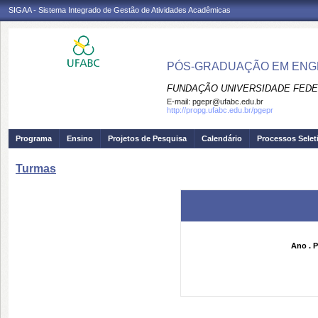
SIGAA - Sistema Integrado de Gestão de Atividades Acadêmicas
PPGEPR
PÓS-GRADUAÇÃO EM ENG
FUNDAÇÃO UNIVERSIDADE FEDE
E-mail:
pgepr@ufabc.edu.br
http://propg.ufabc.edu.br/pgepr
Programa
Ensino
Projetos de Pesquisa
Calendário
Processos Selet
Turmas
Ano . P