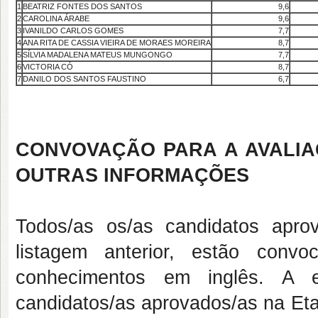
1
BEATRIZ FONTES DOS SANTOS
9,6
2
CAROLINA ÁRABE
9,6
3
IVANILDO CARLOS GOMES
7,7
4
ANA RITA DE CASSIA VIEIRA DE MORAES MOREIRA
8,7
5
SÍLVIA MADALENA MATEUS MUNGONGO
7,7
6
VICTORIA CÓ
8,7
7
DANILO DOS SANTOS FAUSTINO
6,7
CONVOVAÇÃO PARA A AVALIA
OUTRAS INFORMAÇÕES
Todos/as os/as candidatos apro
listagem anterior, estão conv
conhecimentos em inglês. A e
candidatos/as aprovados/as na Eta