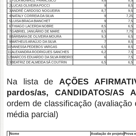
1
YULA MUNHOZ FRANCISCO
9,8
8,5
2
LUCAS OLIVEIRA POCCI
9
8,5
3
ANDRÉ CARDOSO NOGUEIRA
8,7
9,5
4
NATALY CORREIA DA SILVA
9
7,25
5
LUISA BRAGA BIANCHET
9
7,5
6
THIAGO LACERDA NOBRE
8,5
6,5
7
GABRIEL JANUÁRIO DE MARE
8,5
7,75
8
BÁRBARA DE OLIVEIRA MOURA
9,3
6,5
9
MATHEUS ARAÚJO DA SILVA
7
8,5
10
VANESSA PEDEBOS VARGAS
6,5
8,5
11
ALEXANDRA RODRIGUES SANCHES
6,2
7,5
12
MARCOS EDUARDO DA SILVA RIBEIRO
6
7,5
13
BEATRIZ DE ALMEIDA SÁ COUTRIN
6,5
6,5
Na lista de
AÇÕES AFIRMATIV
pardos/as, CANDIDATOS/AS 
ordem de classificação (avaliação 
média parcial)
Nome
Avaliação de projeto
Prova e