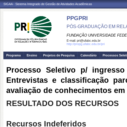
SIGAA - Sistema Integrado de Gestão de Atividades Acadêmicas
PPGPRI
PÓS-GRADUAÇÃO EM REL
FUNDAÇÃO UNIVERSIDADE FEDE
E-mail:
pri@ufabc.edu.br
http://propg.ufabc.edu.br/pri
Programa
Ensino
Projetos de Pesquisa
Calendário
Processos Selet
Processo Seletivo p/ ingress
Entrevistas e classificação p
avaliação de conhecimentos em 
RESULTADO DOS RECURSOS
Recursos Indeferidos