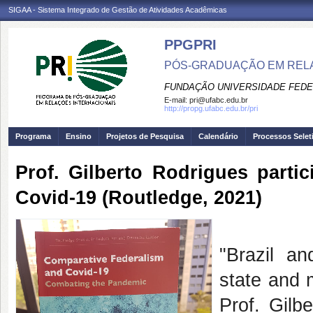
SIGAA - Sistema Integrado de Gestão de Atividades Acadêmicas
PPGPRI
PÓS-GRADUAÇÃO EM REL
FUNDAÇÃO UNIVERSIDADE FEDE
E-mail:
pri@ufabc.edu.br
http://propg.ufabc.edu.br/pri
Programa
Ensino
Projetos de Pesquisa
Calendário
Processos Selet
Prof. Gilberto Rodrigues part
Covid-19 (Routledge, 2021)
"Brazil an
state and 
Prof. Gilb