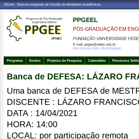
SIGAA - Sistema Integrado de Gestão de Atividades Acadêmicas
PPGEEL
PÓS-GRADUAÇÃO EM ENG
FUNDAÇÃO UNIVERSIDADE FEDE
E-mail:
ppgee@ufabc.edu.br
http://propg.ufabc.edu.br/ppgeel
Programa
Ensino
Projetos de Pesquisa
Calendário
Processos Selet
Banca de DEFESA: LÁZARO F
Uma banca de DEFESA de MESTRAD
DISCENTE : LÁZARO FRANCIS
DATA : 14/04/2021
HORA: 14:00
LOCAL: por participação remota