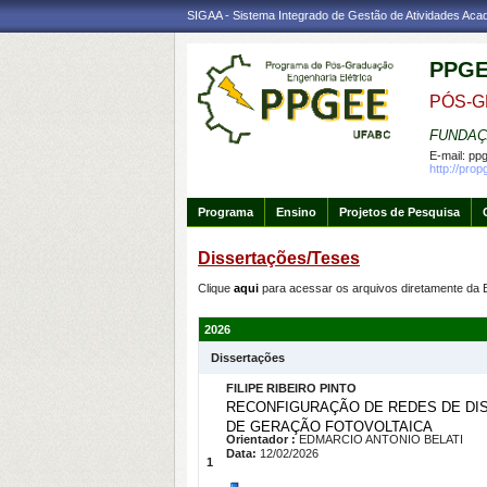
SIGAA - Sistema Integrado de Gestão de Atividades Ac
PPG
PÓS-G
FUNDAÇ
E-mail:
ppg
http://prop
Programa
Ensino
Projetos de Pesquisa
Dissertações/Teses
Clique
aqui
para acessar os arquivos diretamente da 
2026
Dissertações
FILIPE RIBEIRO PINTO
RECONFIGURAÇÃO DE REDES DE DIS
DE GERAÇÃO FOTOVOLTAICA
Orientador :
EDMARCIO ANTONIO BELATI
Data:
12/02/2026
1