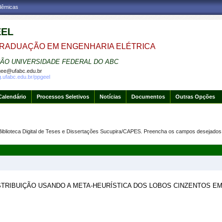
adêmicas
EEL
RADUAÇÃO EM ENGENHARIA ELÉTRICA
ÃO UNIVERSIDADE FEDERAL DO ABC
ee@ufabc.edu.br
g.ufabc.edu.br/ppgeel
Calendário
Processos Seletivos
Notícias
Documentos
Outras Opções
Biblioteca Digital de Teses e Dissertações Sucupira/CAPES. Preencha os campos desejados 
TRIBUIÇÃO USANDO A META-HEURÍSTICA DOS LOBOS CINZENTOS E