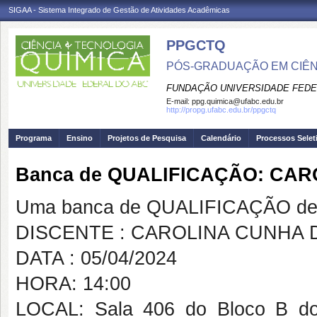
SIGAA - Sistema Integrado de Gestão de Atividades Acadêmicas
PPGCTQ
PÓS-GRADUAÇÃO EM CIÊNC
FUNDAÇÃO UNIVERSIDADE FEDE
E-mail:
ppg.quimica@ufabc.edu.br
http://propg.ufabc.edu.br/ppgctq
Programa
Ensino
Projetos de Pesquisa
Calendário
Processos Selet
Banca de QUALIFICAÇÃO: CAR
Uma banca de QUALIFICAÇÃO de 
DISCENTE : CAROLINA CUNHA 
DATA : 05/04/2024
HORA: 14:00
LOCAL: Sala 406 do Bloco B do