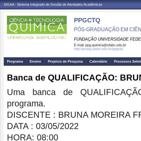
SIGAA - Sistema Integrado de Gestão de Atividades Acadêmicas
PPGCTQ
PÓS-GRADUAÇÃO EM CIÊNC
FUNDAÇÃO UNIVERSIDADE FEDE
E-mail:
ppg.quimica@ufabc.edu.br
http://propg.ufabc.edu.br/ppgctq
Programa
Ensino
Projetos de Pesquisa
Calendário
Processos Selet
Banca de QUALIFICAÇÃO: BRU
Uma banca de QUALIFICAÇÃO
programa.
DISCENTE : BRUNA MOREIRA F
DATA : 03/05/2022
HORA: 08:00