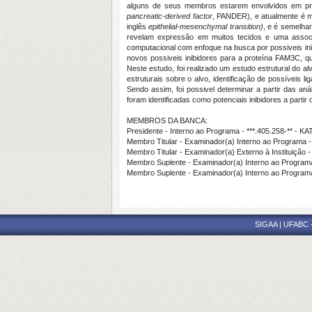
alguns de seus membros estarem envolvidos em pro
pancreatic-derived factor
, PANDER), e atualmente é m
inglês
epithelial-mesenchymal transition)
, e é semelhan
revelam expressão em muitos tecidos e uma assoc
computacional com enfoque na busca por possiveis in
novos possiveis inibidores para a proteína FAM3C, q
Neste estudo, foi realizado um estudo estrutural do 
estruturais sobre o alvo, identificação de possíveis
Sendo assim, foi possivel determinar a partir das an
foram identificadas como potenciais inibidores a parti
MEMBROS DA BANCA:
Presidente - Interno ao Programa - ***.405.258-** 
Membro Titular - Examinador(a) Interno ao Progra
Membro Titular - Examinador(a) Externo à Instit
Membro Suplente - Examinador(a) Interno ao Pro
Membro Suplente - Examinador(a) Interno ao Prog
SIGAA | UFABC - 