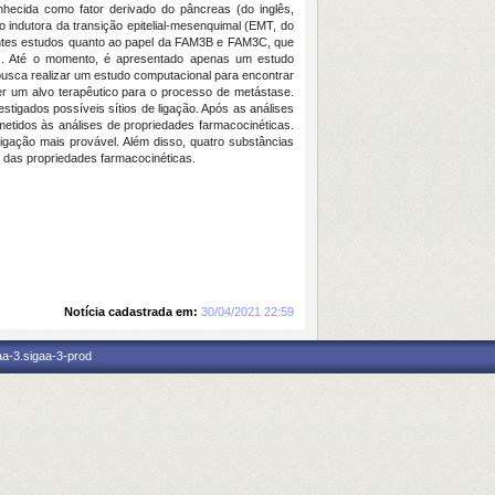
ecida como fator derivado do pâncreas (do inglês,
indutora da transição epitelial-mesenquimal (EMT, do
ntes estudos quanto ao papel da FAM3B e FAM3C, que
s. Até o momento, é apresentado apenas um estudo
usca realizar um estudo computacional para encontrar
er um alvo terapêutico para o processo de metástase.
tigados possíveis sítios de ligação. Após as análises
metidos às análises de propriedades farmacocinéticas.
ligação mais provável. Além disso, quatro substâncias
se das propriedades farmacocinéticas.
Notícia cadastrada em:
30/04/2021 22:59
aa-3.sigaa-3-prod