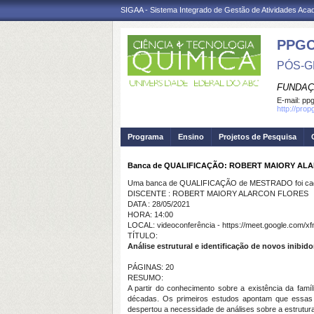
SIGAA - Sistema Integrado de Gestão de Atividades Ac
PPG
PÓS-G
FUNDAÇ
E-mail:
ppg
http://pro
Programa
Ensino
Projetos de Pesquisa
Banca de QUALIFICAÇÃO: ROBERT MAIORY AL
Uma banca de QUALIFICAÇÃO de MESTRADO foi cada
DISCENTE : ROBERT MAIORY ALARCON FLORES
DATA : 28/05/2021
HORA: 14:00
LOCAL: videoconferência - https://meet.google.com/xf
TÍTULO:
Análise estrutural e identificação de novos inibid
PÁGINAS: 20
RESUMO:
A partir do conhecimento sobre a existência da fa
décadas. Os primeiros estudos apontam que essas qua
despertou a necessidade de análises sobre a estrutur