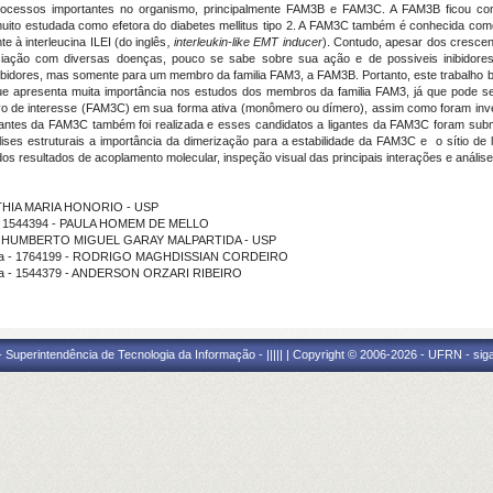
cessos importantes no organismo, principalmente FAM3B e FAM3C. A FAM3B ficou conh
uito estudada como efetora do diabetes mellitus tipo 2. A FAM3C também é conhecida como 
te à interleucina ILEI (do inglês
, interleukin-like EMT inducer
). Contudo, apesar dos cresce
iação com diversas doenças, pouco se sabe sobre sua ação e de possiveis inibidore
ibidores, mas somente para um membro da familia FAM3, a FAM3B. Portanto, este trabalho b
ue apresenta muita importância nos estudos dos membros da familia FAM3, já que pode s
alvo de interesse (FAM3C) em sua forma ativa (monômero ou dímero), assim como foram inves
 ligantes da FAM3C também foi realizada e esses candidatos a ligantes da FAM3C foram sub
álises estruturais a importância da dimerização para a estabilidade da FAM3C e o sítio de 
r dos resultados de acoplamento molecular, inspeção visual das principais interações e análi
- KATHIA MARIA HONORIO - USP
ma - 1544394 - PAULA HOMEM DE MELLO
uição - HUMBERTO MIGUEL GARAY MALPARTIDA - USP
grama - 1764199 - RODRIGO MAGHDISSIAN CORDEIRO
rama - 1544379 - ANDERSON ORZARI RIBEIRO
Superintendência de Tecnologia da Informação - ||||| | Copyright © 2006-2026 - UFRN - sig