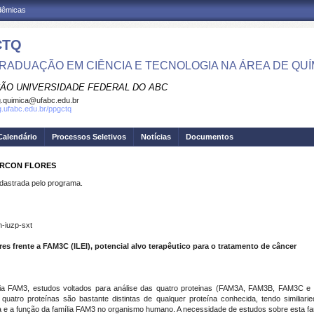
adêmicas
CTQ
RADUAÇÃO EM CIÊNCIA E TECNOLOGIA NA ÁREA DE QUÍ
ÃO UNIVERSIDADE FEDERAL DO ABC
.quimica@ufabc.edu.br
pg.ufabc.edu.br/ppgctq
Calendário
Processos Seletivos
Notícias
Documentos
ARCON FLORES
strada pelo programa.
n-iuzp-sxt
ores frente a FAM3C (ILEI), potencial alvo terapêutico para o tratamento de câncer
mília FAM3, estudos voltados para análise das quatro proteinas (FAM3A, FAM3B, FAM3C e
tro proteínas são bastante distintas de qualquer proteína conhecida, tendo similiarie
a e a função da família FAM3 no organismo humano. A necessidade de estudos sobre esta fa