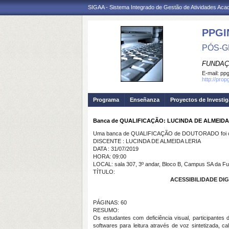
SIGAA - Sistema Integrado de Gestão de Atividades Ac
PPGI
PÓS-G
FUNDAÇ
E-mail:
ppg
http://prop
Programa
Enseñanza
Proyectos de Investi
Banca de QUALIFICAÇÃO: LUCINDA DE ALMEIDA
Uma banca de QUALIFICAÇÃO de DOUTORADO foi ca
DISCENTE : LUCINDA DE ALMEIDA LERIA
DATA : 31/07/2019
HORA: 09:00
LOCAL: sala 307, 3º andar, Bloco B, Campus SA da Fu
TÍTULO:
ACESSIBILIDADE DI
PÁGINAS: 60
RESUMO:
Os estudantes com deficiência visual, participantes 
softwares para leitura através de voz sintetizada, c