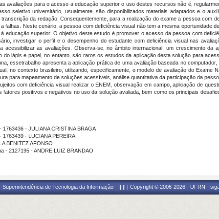
as avaliações para o acesso a educação superior o uso destes recursos não é, regularmente
sso seletivo universitário, usualmente, são disponibilizados materiais adaptados e o auxíl
 transcrição da redação. Consequentemente, para a realização do exame a pessoa com defi
s a falhas. Neste cenário, a pessoa com deficiência visual não tem a mesma oportunidade 
o à educação superior. O objetivo deste estudo é promover o acesso da pessoa com deficiê
rio, investigar o perfil e o desempenho do estudante com deficiência visual nas avaliaçõe
a acessibilizar as avaliações. O
bserva-se, no âmbito internacional, um crescimento da 
o do lápis e papel, no entanto, são raros os estudos da aplicação desta solução para aces
una, esse
trabalho apresenta a aplicação prática de uma avaliação baseada no computador, ut
ual, no contexto brasileiro, utilizando, especificamente, o modelo de avaliação do Exame
tura para mapeamento de soluções acessíveis, análise quantitativa da participação da pess
ujeitos com deficiência visual realizar o ENEM, observação em campo, aplicação de questio
s fatores positivos e negativos no uso da solução avaliada, bem como os principais desaf
ma - 1763436 - JULIANA CRISTINA BRAGA
a - 1763439 - LUCIANA PEREIRA
SCILA BENITEZ AFONSO
rama - 2127195 - ANDRE LUIZ BRANDAO
Superintendência de Tecnologia da Informação - ||||| | Copyright © 2006-2026 - UFRN - sig