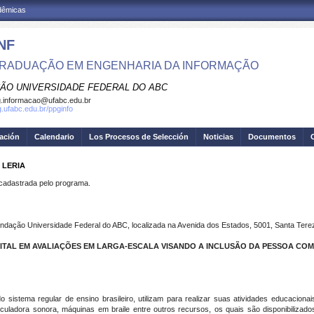
adêmicas
NF
RADUAÇÃO EM ENGENHARIA DA INFORMAÇÃO
ÃO UNIVERSIDADE FEDERAL DO ABC
.informacao@ufabc.edu.br
g.ufabc.edu.br/ppginfo
gación
Calendario
Los Procesos de Selección
Noticias
Documentos
 LERIA
dastrada pelo programa.
ndação Universidade Federal do ABC, localizada na Avenida dos Estados, 5001, Santa Tere
GITAL EM AVALIAÇÕES EM LARGA-ESCALA VISANDO A INCLUSÃO DA PESSOA COM 
do sistema regular de ensino brasileiro, utilizam para realizar suas atividades educaciona
alculadora sonora, máquinas em braile entre outros recursos, os quais são disponibiliza