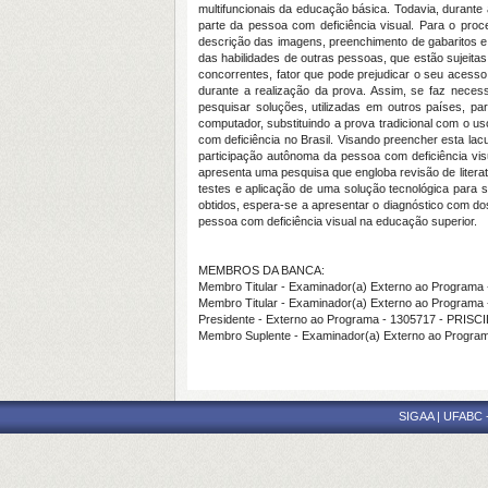
multifuncionais da educação básica. Todavia, durante 
parte da pessoa com deficiência visual. Para o proce
descrição das imagens, preenchimento de gabaritos e
das habilidades de outras pessoas, que estão sujeita
concorrentes, fator que pode prejudicar o seu acess
durante a realização da prova. Assim, se faz necessá
pesquisar soluções, utilizadas em outros países, par
computador, substituindo a prova tradicional com o us
com deficiência no Brasil. Visando preencher esta lac
participação autônoma da pessoa com deficiência vis
apresenta uma pesquisa que engloba revisão de litera
testes e aplicação de uma solução tecnológica para s
obtidos, espera-se a apresentar o diagnóstico com do
pessoa com deficiência visual na educação superior.
MEMBROS DA BANCA:
Membro Titular - Examinador(a) Externo ao Progra
Membro Titular - Examinador(a) Externo ao Program
Presidente - Externo ao Programa - 1305717 - PRI
Membro Suplente - Examinador(a) Externo ao Prog
SIGAA | UFABC - 