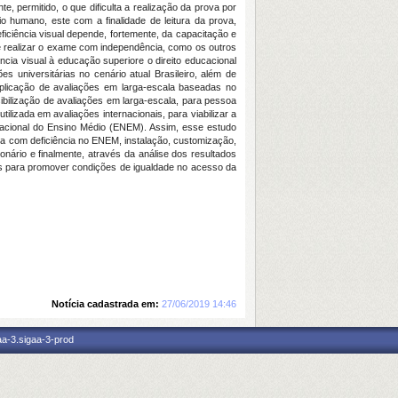
, permitido, o que dificulta a realização da prova por
io humano, este com a finalidade de leitura da prova,
ciência visual depende, fortemente, da capacitação e
de realizar o exame com independência, como os outros
ncia visual à educação superior
e o direito educacional
s universitárias no cenário atual Brasileiro, além de
aplicação de avaliações em larga-escala baseadas no
sibilização de avaliações em larga-escala, para pessoa
ilizada em avaliações internacionais, para viabilizar a
 Nacional do Ensino Médio (ENEM). Assim, esse estudo
oa com deficiência no ENEM, instalação, customização,
nário e finalmente, através da análise dos resultados
ios para promover condições de igualdade no acesso da
Notícia cadastrada em:
27/06/2019 14:46
aa-3.sigaa-3-prod