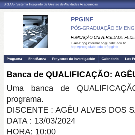
SIGAA - Sistema Integrado de Gestão de Atividades Acadêmicas
PPGINF
PÓS-GRADUAÇÃO EM ENG
FUNDAÇÃO UNIVERSIDADE FEDE
E-mail:
ppg.informacao@ufabc.edu.br
http://propg.ufabc.edu.br/ppginfo
Programa
Enseñanza
Proyectos de Investigación
Calendario
Los P
Banca de QUALIFICAÇÃO: AG
Uma banca de QUALIFICAÇÃO
programa.
DISCENTE : AGÊU ALVES DOS 
DATA : 13/03/2024
HORA: 10:00