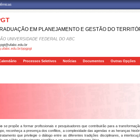
adêmicas
PGT
RADUAÇÃO EM PLANEJAMENTO E GESTÃO DO TERRITÓ
ÃO UNIVERSIDADE FEDERAL DO ABC
pgt@ufabc.edu.br
pg.ufabc.edu.br/ppgpgt
Calendário
Processos Seletivos
Notícias
Documentos
Outras Opções
rio
se propõe a formar profissionais e pesquisadores que contribuirão para a transformaçã
mpo, reconheça a presença dos conflitos, a complexidade das agendas e as heranças histó
ratamento que privilegie o diálogo entre as diferentes tradições disciplinares, a interloc