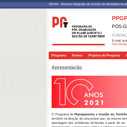
SIGAA - Sistema Integrado de Gestão de Atividades Ac
PPG
PÓS-G
FUNDAÇ
E-mail:
pos
http://pro
Programa
Ensino
Projetos de Pesquisa
Apresentação
O Programa de
Planejamento e Gestão do Territó
território na direção de uma práxis que, ao mesmo te
abordagem dos problemas territoriais a partir de um t