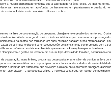
ada em sólido conhecimento científico e em comprometimento ético.
dem a multidisciplinaridade temática que a abordagem na área exige. Da mesma forma
fissionais, interessados em aprofundar conhecimentos em planejamento e gestão do terr
do território, fortalecendo uma visão reflexiva e crítica.
imentos na área de concentração do programa: planejamento e gestão dos territórios. Con
são da universidade, reforçando assim a indissociabilidade que deve marcar a presença des
nejamento e na gestão dos territórios em suas múltiplas escalas: áreas metropolitanas, cida
o capaz de estimular e disseminar uma concepção de planejamento comprometida com a tra
ilíbrios econômicos, sociais e ambientais que marcam a formação espacial brasileira;
planejamento e gestão do território em sua múltipla diversidade temática, contribuindo com
 de cooperação, intercâmbios, programas de pesquisa e extensão - da configuração e do for
jadores comprometidos com os princípios da função social das cidades, da sustentabilidade r
is a partir de um tratamento que privilegie: o diálogo entre diferentes tradições disciplinar
ento (diversidade), a perspectiva crítica e reflexiva amparada em sólido conhecimento