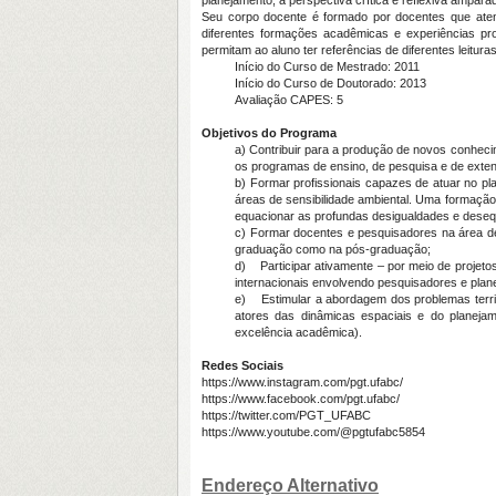
planejamento, a perspectiva crítica e reflexiva ampar
Seu corpo docente é formado por docentes que aten
diferentes formações acadêmicas e experiências pro
permitam ao aluno ter referências de diferentes leituras 
Início do Curso de Mestrado: 2011
Início do Curso de Doutorado: 2013
Avaliação CAPES: 5
Objetivos do Programa
a) Contribuir para a produção de novos conhec
os programas de ensino, de pesquisa e de exten
b) Formar profissionais capazes de atuar no pla
áreas de sensibilidade ambiental. Uma formaçã
equacionar as profundas desigualdades e desequ
c) Formar docentes e pesquisadores na área de 
graduação como na pós-graduação;
d) Participar ativamente – por meio de projetos
internacionais envolvendo pesquisadores e plane
e) Estimular a abordagem dos problemas territoria
atores das dinâmicas espaciais e do planejam
excelência acadêmica).
Redes Sociais
https://www.instagram.com/pgt.ufabc/
https://www.facebook.com/pgt.ufabc/
https://twitter.com/PGT_UFABC
https://www.youtube.com/@pgtufabc5854
Endereço Alternativo