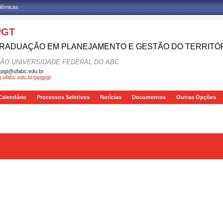
adêmicas
PGT
RADUAÇÃO EM PLANEJAMENTO E GESTÃO DO TERRITÓ
ÃO UNIVERSIDADE FEDERAL DO ABC
pgt@ufabc.edu.br
pg.ufabc.edu.br/ppgpgt
Calendário
Processos Seletivos
Notícias
Documentos
Outras Opções