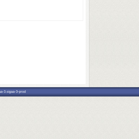
aa-3.sigaa-3-prod