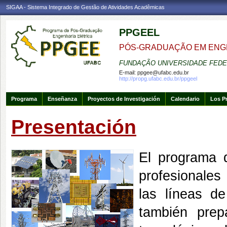
SIGAA - Sistema Integrado de Gestão de Atividades Acadêmicas
PPGEEL
PÓS-GRADUAÇÃO EM ENG
FUNDAÇÃO UNIVERSIDADE FEDE
E-mail:
ppgee@ufabc.edu.br
http://propg.ufabc.edu.br/ppgeel
Programa
Enseñanza
Proyectos de Investigación
Calendario
Los P
Presentación
El programa d
profesionales
las líneas de
también prep