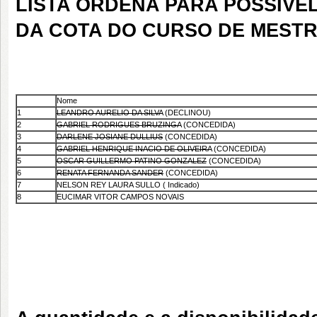
LISTA ORDENA PARA POSSÍVE
DA COTA DO CURSO DE MESTRA
Nome
1
LEANDRO AURELIO DA SILVA
(DECLINOU)
2
GABRIEL RODRIGUES BRUZINGA
(CONCEDIDA)
3
DARLENE JOSIANE DULLIUS
(CONCEDIDA)
4
GABRIEL HENRIQUE INACIO DE OLIVEIRA
(CONCEDIDA)
5
OSCAR GUILLERMO PATINO GONZALEZ
(CONCEDIDA)
6
RENATA FERNANDA SANDER
(CONCEDIDA)
7
NELSON REY LAURA SULLO ( Indicado)
8
EUCIMAR VITOR CAMPOS NOVAIS