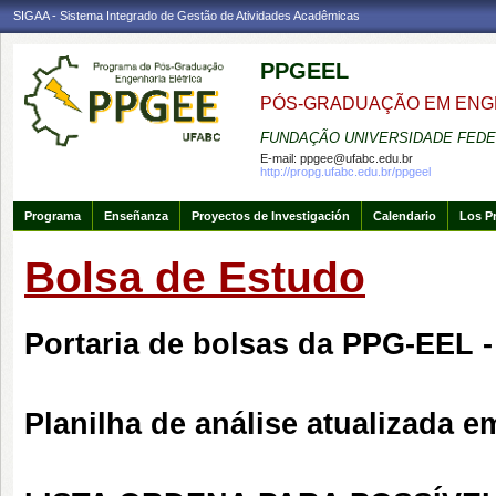
SIGAA - Sistema Integrado de Gestão de Atividades Acadêmicas
PPGEEL
PÓS-GRADUAÇÃO EM ENG
FUNDAÇÃO UNIVERSIDADE FEDE
E-mail:
ppgee@ufabc.edu.br
http://propg.ufabc.edu.br/ppgeel
Programa
Enseñanza
Proyectos de Investigación
Calendario
Los P
Bolsa de Estudo
Portaria de bolsas da PPG-EEL 
Planilha de análise atualizada e