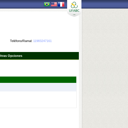
Teléfono/Ramal:
11983247161
Otras Opciones