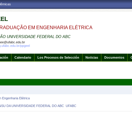
adêmicas
EEL
RADUAÇÃO EM ENGENHARIA ELÉTRICA
ÃO UNIVERSIDADE FEDERAL DO ABC
ee@ufabc.edu.br
g.ufabc.edu.br/ppgeel
gación
Calendario
Los Procesos de Selección
Noticias
Documentos
Engenharia Elétrica
U DA UNIVERSIDADE FEDERAL DO ABC  UFABC