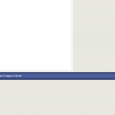
aa-3.sigaa-3-prod