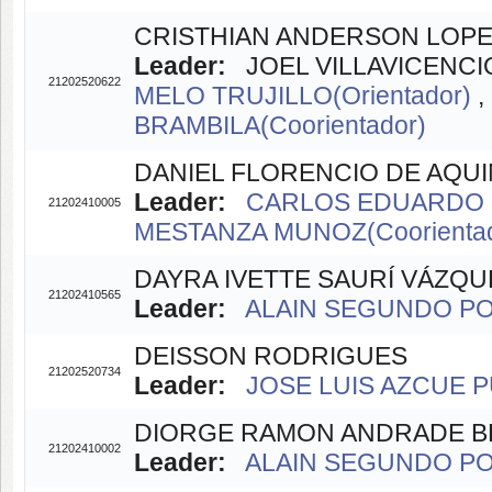
CRISTHIAN ANDERSON LOPE
Leader:
JOEL VILLAVICENCIO
21202520622
MELO TRUJILLO(Orientador)
BRAMBILA(Coorientador)
DANIEL FLORENCIO DE AQUI
Leader:
CARLOS EDUARDO C
21202410005
MESTANZA MUNOZ(Coorientad
DAYRA IVETTE SAURÍ VÁZQU
21202410565
Leader:
ALAIN SEGUNDO POT
DEISSON RODRIGUES
21202520734
Leader:
JOSE LUIS AZCUE PU
DIORGE RAMON ANDRADE B
21202410002
Leader:
ALAIN SEGUNDO POT