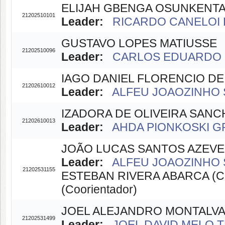
ELIJAH GBENGA OSUNKENT
21202510101
Leader:
RICARDO CANELOI D
GUSTAVO LOPES MATIUSSE
21202510096
Leader:
CARLOS EDUARDO C
IAGO DANIEL FLORENCIO D
21202610012
Leader:
ALFEU JOAOZINHO S
IZADORA DE OLIVEIRA SANC
21202610013
Leader:
AHDA PIONKOSKI GRI
JOÃO LUCAS SANTOS AZEV
Leader:
ALFEU JOAOZINHO S
21202531155
ESTEBAN RIVERA ABARCA (C
(Coorientador)
JOEL ALEJANDRO MONTALV
21202531499
Leader:
JOEL DAVID MELO TR