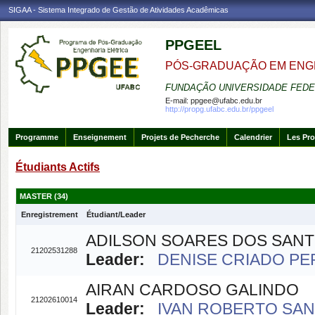
SIGAA - Sistema Integrado de Gestão de Atividades Acadêmicas
PPGEEL
PÓS-GRADUAÇÃO EM ENG
FUNDAÇÃO UNIVERSIDADE FEDE
E-mail:
ppgee@ufabc.edu.br
http://propg.ufabc.edu.br/ppgeel
Programme
Enseignement
Projets de Pecherche
Calendrier
Les Pro
Étudiants Actifs
MASTER (34)
Enregistrement
Étudiant/Leader
ADILSON SOARES DOS SAN
21202531288
Leader:
DENISE CRIADO PER
AIRAN CARDOSO GALINDO
21202610014
Leader:
IVAN ROBERTO SANT