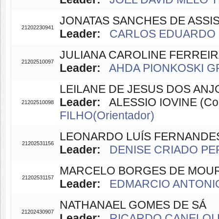
JONATAS SANCHES DE ASSI
21202230941
Leader:
CARLOS EDUARDO C
JULIANA CAROLINE FERREIR
21202510097
Leader:
AHDA PIONKOSKI GRI
LEILANE DE JESUS DOS ANJ
Leader:
ALESSIO IOVINE (Coo
21202510098
FILHO(Orientador)
LEONARDO LUÍS FERNANDE
21202531156
Leader:
DENISE CRIADO PER
MARCELO BORGES DE MOU
21202531157
Leader:
EDMARCIO ANTONIO 
NATHANAEL GOMES DE SÁ
21202430907
Leader:
RICARDO CANELOI D