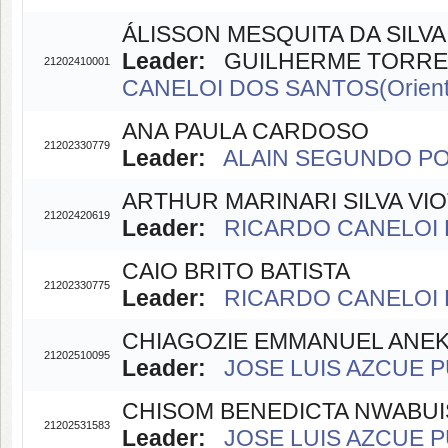
ÁLISSON MESQUITA DA SILVA
Leader:
GUILHERME TORRES 
21202410001
CANELOI DOS SANTOS(Orient
ANA PAULA CARDOSO
21202330779
Leader:
ALAIN SEGUNDO POT
ARTHUR MARINARI SILVA VIO
21202420619
Leader:
RICARDO CANELOI D
CAIO BRITO BATISTA
21202330775
Leader:
RICARDO CANELOI D
CHIAGOZIE EMMANUEL ANE
21202510095
Leader:
JOSE LUIS AZCUE PU
CHISOM BENEDICTA NWABUI
21202531583
Leader:
JOSE LUIS AZCUE PU