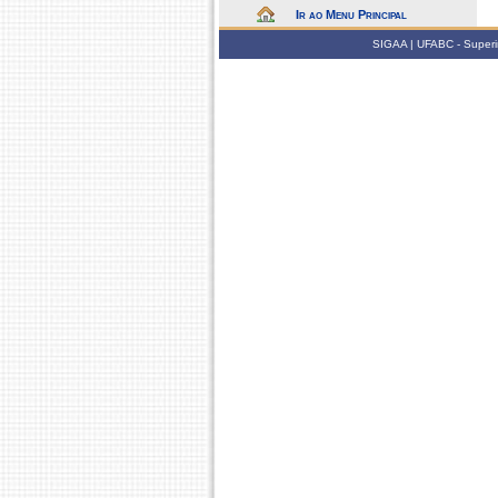
Ir ao Menu Principal
SIGAA | UFABC - Superin