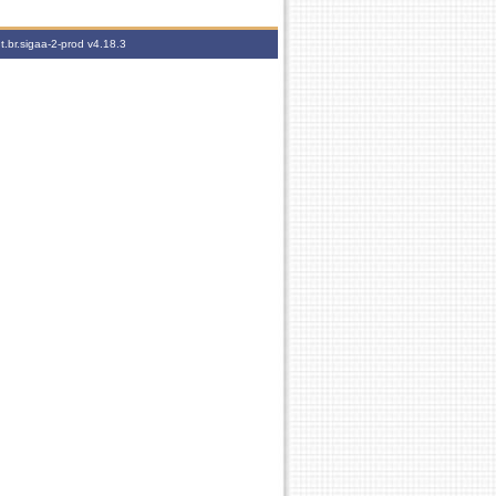
t.br.sigaa-2-prod
v4.18.3