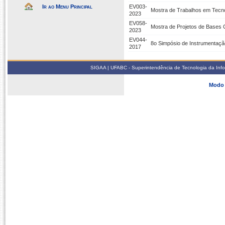
Ir ao Menu Principal
EV003-
Mostra de Trabalhos em Tecno
2023
EV058-
Mostra de Projetos de Bases 
2023
EV044-
8o Simpósio de Instrumentaçã
2017
SIGAA | UFABC - Superintendência de Tecnologia da Infor
Modo 