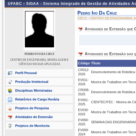
UFABC ›
SIGAA - Sistema Integrado de Gestão de Atividades 
Pedro Ivo Da Cruz
CECS - CENTRO DE ENGENHARIA, M
Atividades de Extensão que
Atividades de Extensão das q
PEDRO IVO DA CRUZ
CENTRO DE ENGENHARIA, MODELAGEM E
Código
Título
CIÊNCIAS SOCIAIS APLICADAS
CR012-
Desenvolvimento de Robótica
Perfil Pessoal
2026
EV011-
Produção Intelectual
Mostra de Trabalhos em Tecno
2026
CR008-
Disciplinas Ministradas
Desenvolvimento de Robótica
2025
Relatórios de Carga Horária
EV001-
CIENTEC/FEC - Mostra de Ciê
2025
Projetos de Pesquisa
EV030-
Mostra de Trabalhos em Tecno
2025
Atividades de Extensão
EV060-
SEMANA DAS ENGENHARIAS 
2025
Projetos de Monitoria
EV009-
Mostra de Trabalhos em Tecno
2024