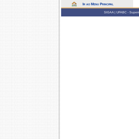
Ir ao Menu Principal
SIGAA | UFABC - Superin