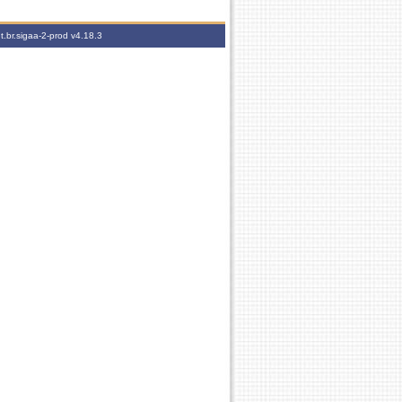
t.br.sigaa-2-prod
v4.18.3