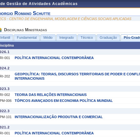
 de Gestão de Atividades Acadêmicas
iorgio Romano Schutte
ECS - CENTRO DE ENGENHARIA, MODELAGEM E CIÊNCIAS SOCIAIS APLICADAS
Disciplinas Ministradas
Infantil
Fundamental
Médio
Integrado
Técnico
Graduação
Pós-Grad
isciplina
026.1
RI-001
POLÍTICA INTERNACIONAL CONTEMPORÂNEA
024.2
GEOPOLÍTICA: TEORIAS, DISCURSOS TERRITORIAIS DE PODER E CONFL
RI-202
INTERNACIONAIS
023.3
RI-002
TEORIA DAS RELAÇÕES INTERNACIONAIS
PM-006
TÓPICOS AVANÇADOS EM ECONOMIA POLÍTICA MUNDIAL
022.3
PM-101
INTERNACIONALIZAÇÃO PRODUTIVA E COMERCIAL
021.2
RI-001
POLÍTICA INTERNACIONAL CONTEMPORÂNEA