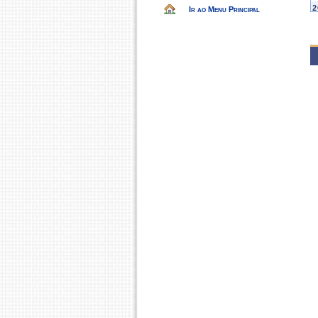
2
Ir ao Menu Principal
E
P
2
E
2
E
2
E
2
E
2
C
2
2
C
C
2
C