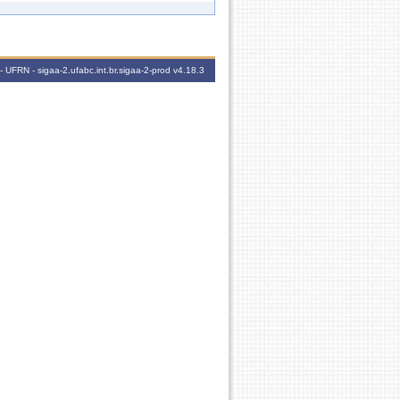
108h
5T2345
144h
5T2345
 UFRN - sigaa-2.ufabc.int.br.sigaa-2-prod
v4.18.3
108h
4N1234
108h
3T2345
108h
3T2345
108h
5T2345
L E A PETROBRAS
108h
4M1234
108h
2T2345
108h
2T2345
108h
4T2345