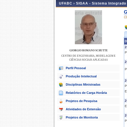
UFABC ›
SIGAA - Sistema Integrado
G
C
D
2
GIORGIO ROMANO SCHUTTE
P
CENTRO DE ENGENHARIA, MODELAGEM E
CIÊNCIAS SOCIAIS APLICADAS
2
Perfil Pessoal
P
Produção Intelectual
2
Disciplinas Ministradas
P
E
Relatórios de Carga Horária
2
Projetos de Pesquisa
E
Atividades de Extensão
2
Projetos de Monitoria
P