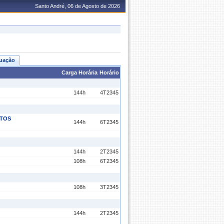
Santo André, 06 de Agosto de 2026
uação
Carga Horária
Horário
144h
4T2345
ITOS
144h
6T2345
144h
2T2345
108h
6T2345
108h
3T2345
144h
2T2345