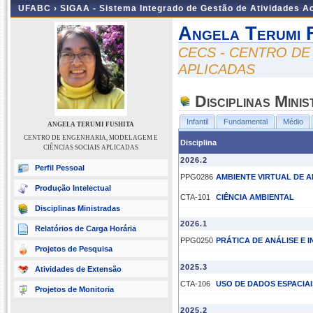
UFABC ›
SIGAA - Sistema Integrado de Gestão de Atividades 
Angela Terumi 
CECS - CENTRO DE
APLICADAS
Disciplinas Mini
Infantil
Fundamental
Médio
ANGELA TERUMI FUSHITA
CENTRO DE ENGENHARIA, MODELAGEM E
Disciplina
CIÊNCIAS SOCIAIS APLICADAS
2026.2
Perfil Pessoal
PPG0286
AMBIENTE VIRTUAL DE 
Produção Intelectual
CTA-101
CIÊNCIA AMBIENTAL
Disciplinas Ministradas
2026.1
Relatórios de Carga Horária
PPG0250
PRÁTICA DE ANÁLISE E 
Projetos de Pesquisa
2025.3
Atividades de Extensão
CTA-106
USO DE DADOS ESPACIAI
Projetos de Monitoria
2025.2