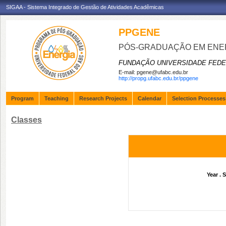
SIGAA - Sistema Integrado de Gestão de Atividades Acadêmicas
PPGENE
PÓS-GRADUAÇÃO EM ENE
FUNDAÇÃO UNIVERSIDADE FEDE
E-mail:
pgene@ufabc.edu.br
http://propg.ufabc.edu.br/ppgene
Program
Teaching
Research Projects
Calendar
Selection Processes
Classes
Year . 