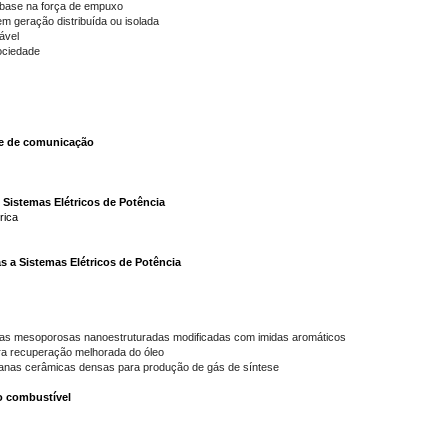
 base na força de empuxo
em geração distribuída ou isolada
ável
ociedade
 e de comunicação
Sistemas Elétricos de Potência
rica
a Sistemas Elétricos de Potência
licas mesoporosas nanoestruturadas modificadas com imidas aromáticos
ra recuperação melhorada do óleo
anas cerâmicas densas para produção de gás de síntese
do combustível