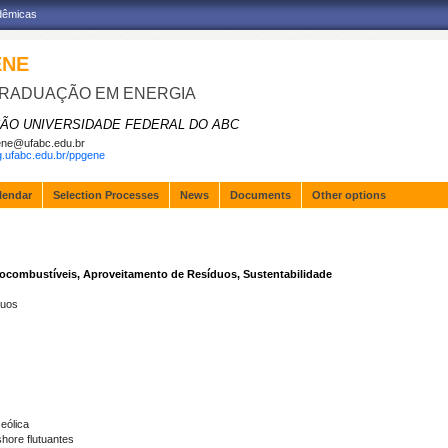
adêmicas
ENE
RADUAÇÃO EM ENERGIA
ÃO UNIVERSIDADE FEDERAL DO ABC
ne@ufabc.edu.br
pg.ufabc.edu.br/ppgene
lendar
Selection Processes
News
Documents
Other options
Biocombustíveis, Aproveitamento de Resíduos, Sustentabilidade
duos
eólica
shore flutuantes