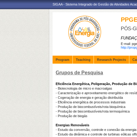
SIGAA - Sistema Integrado de Gestão de Atividades Ac
PPG
PÓS-G
FUNDAÇ
E-mail:
pge
http://pro
Program
Teaching
Research Projects
Ca
Grupos de Pesquisa
Eficiência Energética, Poligeração, Produção de 
- Biotecnologia de micro e macroalgas
- Caracterização e aproveitamento energético de resí
- Cogeração de energia e geração distribuída
- Eficiência energética de processos industriais
- Produção de biocombustíveis/rota bioquímica
- Produção de biocombustíveis/rota termoquímica
- Produção de biogás
Energias Renováveis
- Estudo da conversão, controle e conexão da energia 
- Estudo da dinâmica e controle de turbinas eólicas off