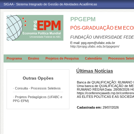
SIGAA - Sistema Integrado de Gestão de Atividades Acadêmicas
PPGEPM
PÓS-GRADUAÇÃO EM ECON
FUNDAÇÃO UNIVERSIDADE FEDE
E-mail:
ppg.epm@ufabc.edu.br
http://propg.ufabc.edu.br/ppgepm/
Programa
Ensino
Projetos de Pesquisa
Calendário
Processos Selet
Últimas Notícias
Outras Opções
Banca de QUALIFICAÇÃO: RUMANO
Uma banca de QUALIFICAÇÃO de MEST
· Consulta - Processos Seletivos
RUMANO REGNA Data: 28/08/2026 HOR
https://conferenciaweb.rnp.br/confere
AS ELITES POLÍTICAS E AS SOCIED
· Projetos Pedagógicos (UFABC e
PPG-EPM)
Cadastrada em:
29/07/2026