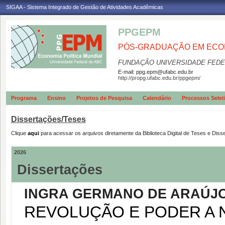
SIGAA - Sistema Integrado de Gestão de Atividades Acadêmicas
PPGEPM
PÓS-GRADUAÇÃO EM ECON
FUNDAÇÃO UNIVERSIDADE FEDE
E-mail:
ppg.epm@ufabc.edu.br
http://propg.ufabc.edu.br/ppgepm/
Programa
Ensino
Projetos de Pesquisa
Calendário
Processos Selet
Dissertações/Teses
Clique
aqui
para acessar os arquivos diretamente da Biblioteca Digital de Teses e D
2026
Dissertações
INGRA GERMANO DE ARAÚJ
REVOLUÇÃO E PODER A 