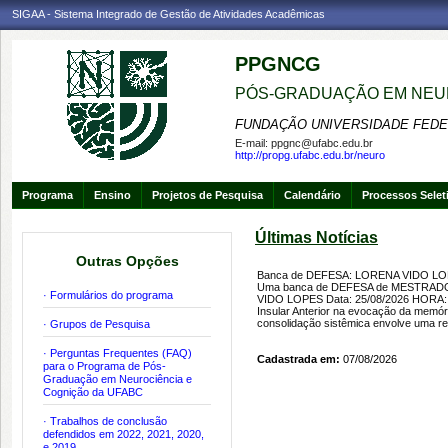
SIGAA - Sistema Integrado de Gestão de Atividades Acadêmicas
PPGNCG
PÓS-GRADUAÇÃO EM NEU
FUNDAÇÃO UNIVERSIDADE FEDE
E-mail:
ppgnc@ufabc.edu.br
http://propg.ufabc.edu.br/neuro
Programa
Ensino
Projetos de Pesquisa
Calendário
Processos Selet
Últimas Notícias
Outras Opções
Banca de DEFESA: LORENA VIDO L
Uma banca de DEFESA de MESTRADO f
· Formulários do programa
VIDO LOPES Data: 25/08/2026 HORA: 1
Insular Anterior na evocação da mem
consolidação sistêmica envolve uma reo
· Grupos de Pesquisa
· Perguntas Frequentes (FAQ)
Cadastrada em:
07/08/2026
para o Programa de Pós-
Graduação em Neurociência e
Cognição da UFABC
· Trabalhos de conclusão
defendidos em 2022, 2021, 2020,
e 2019