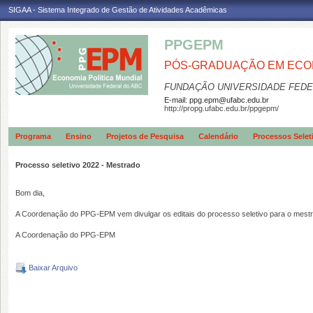
SIGAA - Sistema Integrado de Gestão de Atividades Acadêmicas
PPGEPM
PÓS-GRADUAÇÃO EM ECON
FUNDAÇÃO UNIVERSIDADE FEDE
E-mail:
ppg.epm@ufabc.edu.br
http://propg.ufabc.edu.br/ppgepm/
Programa
Ensino
Projetos de Pesquisa
Calendário
Processos Selet
Processo seletivo 2022 - Mestrado
Bom dia,
A Coordenação do PPG-EPM vem divulgar os editais do processo seletivo para o mestr
A Coordenação do PPG-EPM
Baixar Arquivo