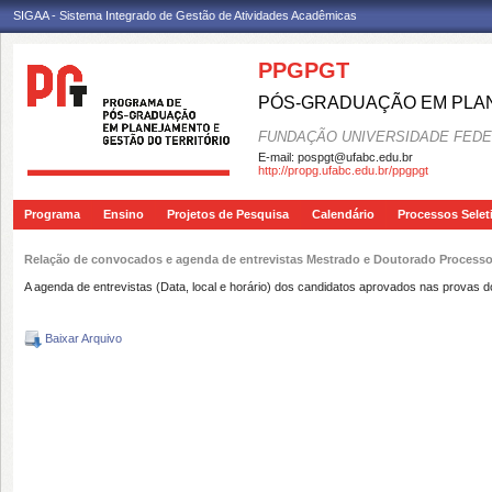
SIGAA - Sistema Integrado de Gestão de Atividades Acadêmicas
PPGPGT
PÓS-GRADUAÇÃO EM PLAN
FUNDAÇÃO UNIVERSIDADE FEDE
E-mail:
pospgt@ufabc.edu.br
http://propg.ufabc.edu.br/ppgpgt
Programa
Ensino
Projetos de Pesquisa
Calendário
Processos Selet
Relação de convocados e agenda de entrevistas Mestrado e Doutorado Processo
A agenda de entrevistas (Data, local e horário) dos candidatos aprovados nas provas
Baixar Arquivo