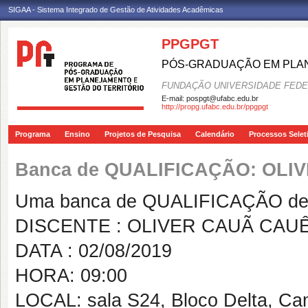
SIGAA - Sistema Integrado de Gestão de Atividades Acadêmicas
PPGPGT
PÓS-GRADUAÇÃO EM PLAN
FUNDAÇÃO UNIVERSIDADE FEDE
E-mail:
pospgt@ufabc.edu.br
http://propg.ufabc.edu.br/ppgpgt
Programa
Ensino
Projetos de Pesquisa
Calendário
Processos Selet
Banca de QUALIFICAÇÃO: OL
Uma banca de QUALIFICAÇÃO de 
DISCENTE : OLIVER CAUÃ CAU
DATA : 02/08/2019
HORA: 09:00
LOCAL: sala S24, Bloco Delta, C