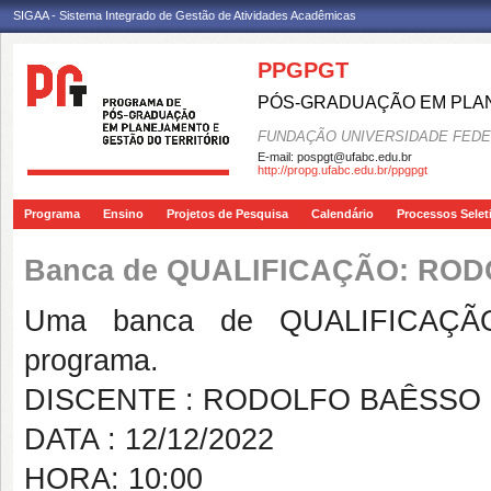
SIGAA - Sistema Integrado de Gestão de Atividades Acadêmicas
PPGPGT
PÓS-GRADUAÇÃO EM PLAN
FUNDAÇÃO UNIVERSIDADE FEDE
E-mail:
pospgt@ufabc.edu.br
http://propg.ufabc.edu.br/ppgpgt
Programa
Ensino
Projetos de Pesquisa
Calendário
Processos Selet
Banca de QUALIFICAÇÃO: RO
Uma banca de QUALIFICAÇÃO
programa.
DISCENTE : RODOLFO BAÊSSO
DATA : 12/12/2022
HORA: 10:00