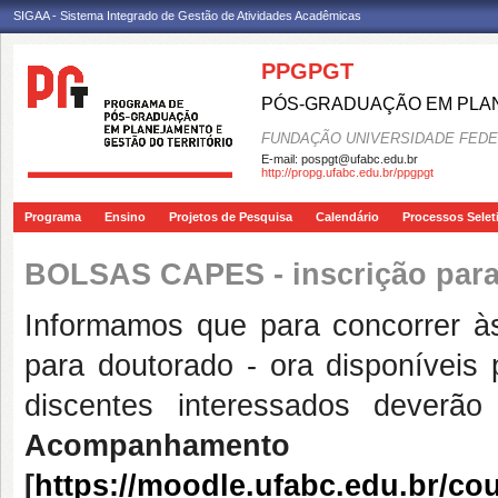
SIGAA - Sistema Integrado de Gestão de Atividades Acadêmicas
PPGPGT
PÓS-GRADUAÇÃO EM PLAN
FUNDAÇÃO UNIVERSIDADE FEDE
E-mail:
pospgt@ufabc.edu.br
http://propg.ufabc.edu.br/ppgpgt
Programa
Ensino
Projetos de Pesquisa
Calendário
Processos Selet
BOLSAS CAPES - inscrição para
Informamos que para concorrer 
para doutorado -
ora
disponíveis 
discentes
interessados deverão
Acompanhamen
[
https://moodle.ufabc.edu.br/co