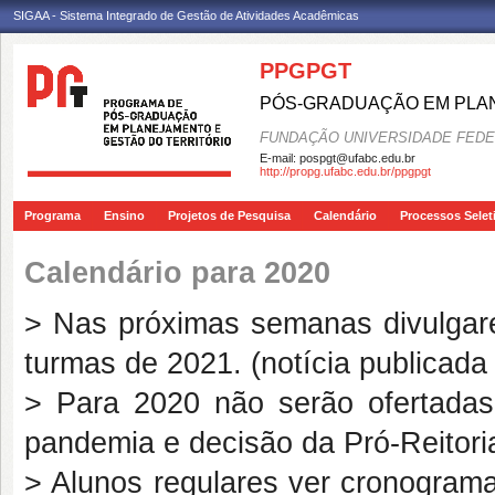
SIGAA - Sistema Integrado de Gestão de Atividades Acadêmicas
PPGPGT
PÓS-GRADUAÇÃO EM PLAN
FUNDAÇÃO UNIVERSIDADE FEDE
E-mail:
pospgt@ufabc.edu.br
http://propg.ufabc.edu.br/ppgpgt
Programa
Ensino
Projetos de Pesquisa
Calendário
Processos Selet
Calendário para 2020
> Nas próximas semanas divulgare
turmas de 2021. (notícia publicada
> Para 2020 não serão ofertadas
pandemia e decisão da Pró-Reitor
> Alunos regulares ver cronograma