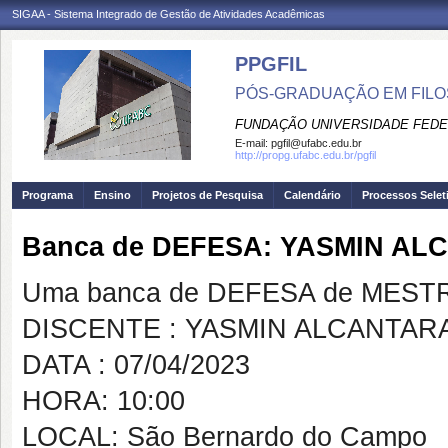
SIGAA - Sistema Integrado de Gestão de Atividades Acadêmicas
PPGFIL
PÓS-GRADUAÇÃO EM FILO
FUNDAÇÃO UNIVERSIDADE FEDE
E-mail:
pgfil@ufabc.edu.br
http://propg.ufabc.edu.br/pgfil
Programa
Ensino
Projetos de Pesquisa
Calendário
Processos Selet
Banca de DEFESA: YASMIN A
Uma banca de DEFESA de MESTRAD
DISCENTE : YASMIN ALCANTAR
DATA : 07/04/2023
HORA: 10:00
LOCAL: São Bernardo do Campo