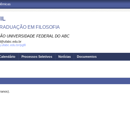
adêmicas
IL
RADUAÇÃO EM FILOSOFIA
ÃO UNIVERSIDADE FEDERAL DO ABC
il@ufabc.edu.br
g.ufabc.edu.br/pgfil
Calendário
Processos Seletivos
Notícias
Documentos
ranos).