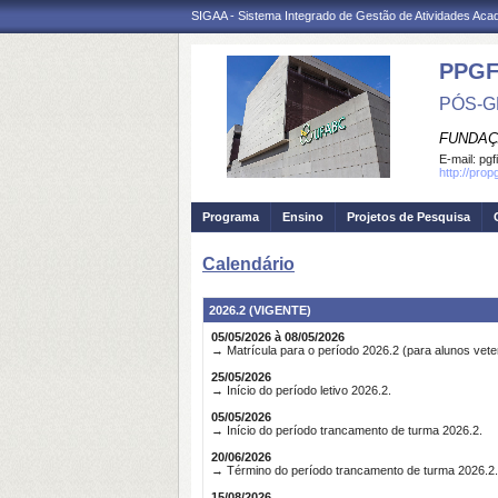
SIGAA - Sistema Integrado de Gestão de Atividades Ac
PPGF
PÓS-G
FUNDAÇ
E-mail:
pgf
http://prop
Programa
Ensino
Projetos de Pesquisa
Calendário
2026.2 (VIGENTE)
05/05/2026 à 08/05/2026
→ Matrícula para o período 2026.2 (para alunos vete
25/05/2026
→ Início do período letivo 2026.2.
05/05/2026
→ Início do período trancamento de turma 2026.2.
20/06/2026
→ Término do período trancamento de turma 2026.2.
15/08/2026