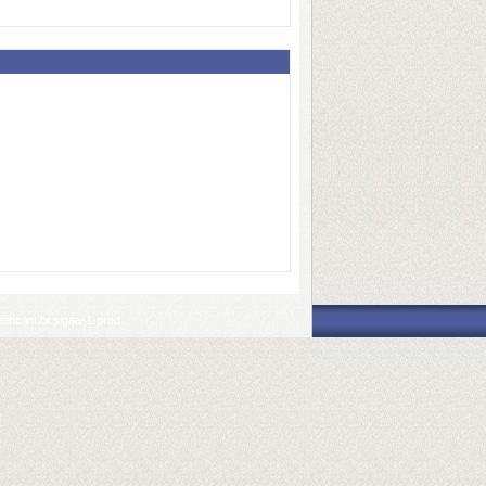
abc.int.br.sigaa-1-prod