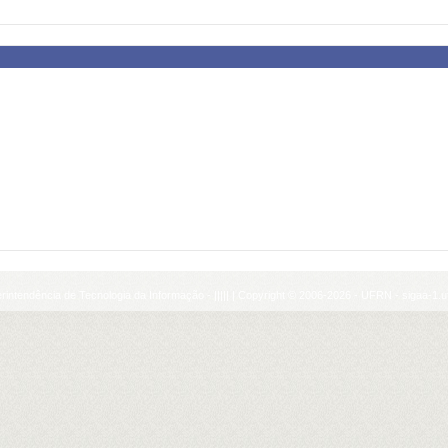
ntendência de Tecnologia da Informação - ||||| | Copyright © 2006-2026 - UFRN - sigaa-1.uf