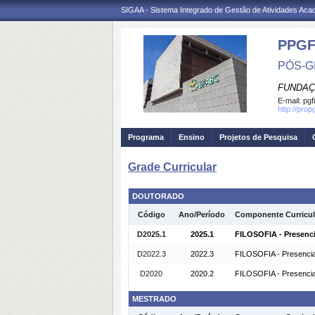
SIGAA - Sistema Integrado de Gestão de Atividades Ac
PPGF
PÓS-G
FUNDAÇ
E-mail:
pgf
http://prop
Programa
Ensino
Projetos de Pesquisa
Grade Curricular
DOUTORADO
Código
Ano/Período
Componente Curricul
D2025.1
2025.1
FILOSOFIA - Presenci
D2022.3
2022.3
FILOSOFIA - Presencia
D2020
2020.2
FILOSOFIA - Presencia
MESTRADO