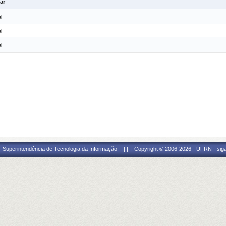
ar
l
l
l
Superintendência de Tecnologia da Informação - ||||| | Copyright © 2006-2026 - UFRN - sig