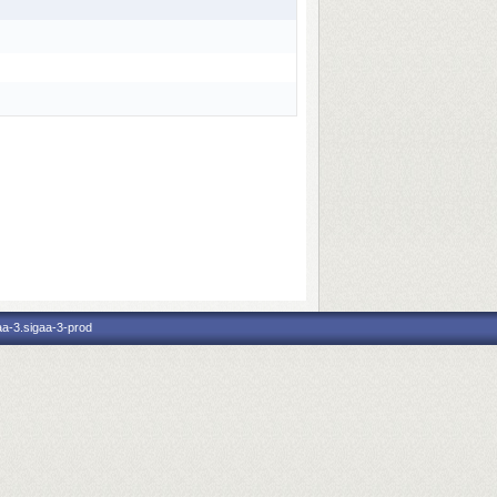
aa-3.sigaa-3-prod