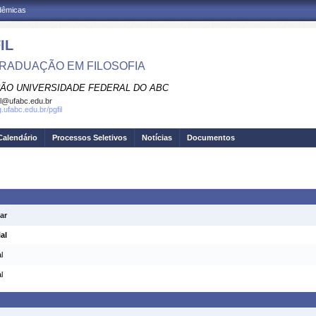
adêmicas
IL
RADUAÇÃO EM FILOSOFIA
ÃO UNIVERSIDADE FEDERAL DO ABC
il@ufabc.edu.br
g.ufabc.edu.br/pgfil
Calendário
Processos Seletivos
Notícias
Documentos
ar
al
l
l