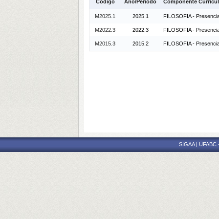
Código
Ano/Período
Componente Curricul
M2025.1
2025.1
FILOSOFIA - Presencia
M2022.3
2022.3
FILOSOFIA - Presencia
M2015.3
2015.2
FILOSOFIA - Presencia
SIGAA | UFABC - 