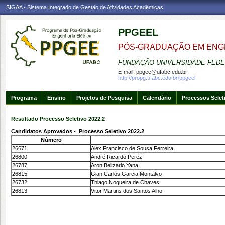
SIGAA - Sistema Integrado de Gestão de Atividades Acadêmicas
PPGEEL
PÓS-GRADUAÇÃO EM ENG
FUNDAÇÃO UNIVERSIDADE FEDE
E-mail:
ppgee@ufabc.edu.br
http://propg.ufabc.edu.br/ppgeel
Programa
Ensino
Projetos de Pesquisa
Calendário
Processos Selet
Resultado Processo Seletivo 2022.2
Candidatos Aprovados - Processo Seletivo 2022.2
Número
26671
Alex Francisco de Sousa Ferreira
26800
André Ricardo Perez
26787
Aron Belizario Yana
26815
Gian Carlos Garcia Montalvo
26732
Thiago Nogueira de Chaves
26813
Vitor Martins dos Santos Alho