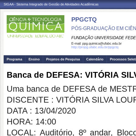
SIGAA - Sistema Integrado de Gestão de Atividades Acadêmicas
PPGCTQ
PÓS-GRADUAÇÃO EM CIÊNC
FUNDAÇÃO UNIVERSIDADE FEDE
E-mail:
ppg.quimica@ufabc.edu.br
http://propg.ufabc.edu.br/ppgctq
Programa
Ensino
Projetos de Pesquisa
Calendário
Processos Selet
Banca de DEFESA: VITÓRIA S
Uma banca de DEFESA de MESTRAD
DISCENTE : VITÓRIA SILVA LO
DATA : 13/04/2020
HORA: 14:00
LOCAL: Auditório, 8º andar, Bl