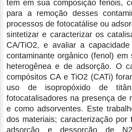
tem em sua composição fenóis, co
para a remoção desses contami
processos de fotocatálise ou adsorç
sintetizar e caracterizar os cata
CA/TiO2, e avaliar a capacida
contaminante orgânico (fenol) em 
heterogênea e de adsorção. O ca
compósitos CA e TiO2 (CATi) foram
uso de isopropóxido de titâ
fotocatalisadores na presença de 
e como adsorventes. Este trabalh
dos materiais; caracterização por 
adsorção e dessorção de N2,