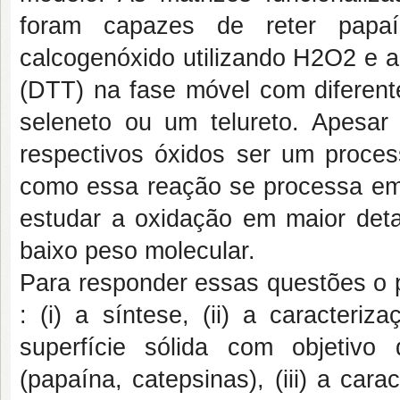
foram capazes de reter papa
calcogenóxido utilizando H2O2 e a pr
(DTT) na fase móvel com diferente
seleneto ou um telureto. Apesar
respectivos óxidos ser um process
como essa reação se processa em f
estudar a oxidação em maior deta
baixo peso molecular.
Para responder essas questões o p
: (i) a síntese, (ii) a caracteri
superfície sólida com objetivo
(papaína, catepsinas), (iii) a car