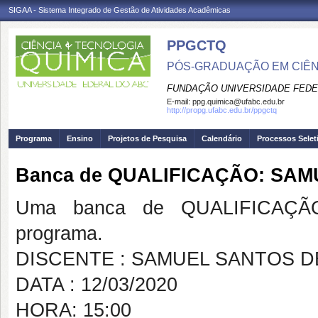
SIGAA - Sistema Integrado de Gestão de Atividades Acadêmicas
PPGCTQ
PÓS-GRADUAÇÃO EM CIÊNC
FUNDAÇÃO UNIVERSIDADE FEDE
E-mail:
ppg.quimica@ufabc.edu.br
http://propg.ufabc.edu.br/ppgctq
Programa
Ensino
Projetos de Pesquisa
Calendário
Processos Selet
Banca de QUALIFICAÇÃO: SAM
Uma banca de QUALIFICAÇÃO
programa.
DISCENTE : SAMUEL SANTOS D
DATA : 12/03/2020
HORA: 15:00