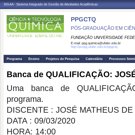
SIGAA - Sistema Integrado de Gestão de Atividades Acadêmicas
PPGCTQ
PÓS-GRADUAÇÃO EM CIÊNC
FUNDAÇÃO UNIVERSIDADE FEDE
E-mail:
ppg.quimica@ufabc.edu.br
http://propg.ufabc.edu.br/ppgctq
Programa
Ensino
Projetos de Pesquisa
Calendário
Processos Selet
Banca de QUALIFICAÇÃO: JOS
Uma banca de QUALIFICAÇÃO
programa.
DISCENTE : JOSÉ MATHEUS DE
DATA : 09/03/2020
HORA: 14:00